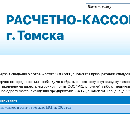
ержит сведения о потребностях ООО "РКЦ г. Томска" в приобретении следующи
ерческого предложения необходимо выбрать соответствующую закупку и зап
тправлено на адрес электронной почты ООО "РКЦ г. Томска", либо отправляй
 по адресу местонахождения предприятия: 634061, г. Томск, ул. Герцена, д. 52
менование
пка товаров и услуг у субъектов МСП на 2026 год