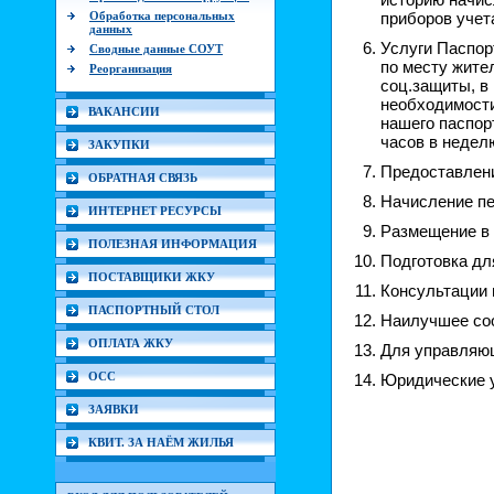
Обработка персональных
приборов учета
данных
Услуги Паспор
Сводные данные СОУТ
по месту жите
Реорганизация
соц.защиты, в 
необходимости
ВАКАНСИИ
нашего паспор
часов в недел
ЗАКУПКИ
Предоставлени
ОБРАТНАЯ СВЯЗЬ
Начисление пе
ИНТЕРНЕТ РЕСУРСЫ
Размещение в 
ПОЛЕЗНАЯ ИНФОРМАЦИЯ
Подготовка дл
ПОСТАВЩИКИ ЖКУ
Консультации 
ПАСПОРТНЫЙ СТОЛ
Наилучшее соо
ОПЛАТА ЖКУ
Для управляющ
ОСС
Юридические 
ЗАЯВКИ
КВИТ. ЗА НАЁМ ЖИЛЬЯ