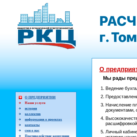
О предприя
Мы рады пред
Ведение бухга
Предоставлени
О ПРЕДПРИЯТИИ
Наши услуги
Начисление пл
история
документами, 
коллектив
Высококачеств
информация о проектах
расшифровкой 
контакты
сми о нас
Личный кабине
Противодействие коррупции
историю начис